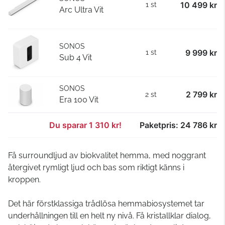
10 499 kr
1 st
Arc Ultra Vit
SONOS
9 999 kr
1 st
Sub 4 Vit
SONOS
2 799 kr
2 st
Era 100 Vit
Du sparar 1 310 kr!
Paketpris: 24 786 kr
Få surroundljud av biokvalitet hemma, med noggrant
återgivet rymligt ljud och bas som riktigt känns i
kroppen.
Det här förstklassiga trådlösa hemmabiosystemet tar
underhållningen till en helt ny nivå. Få kristallklar dialog,