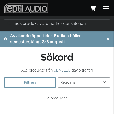
Avvikande öppettider. Butiken håller
semesterstängt 3-8 augusti.
Sökord
Alla produkter från
GENELEC
gav 0 träffar!
Filtrera
0 produkter