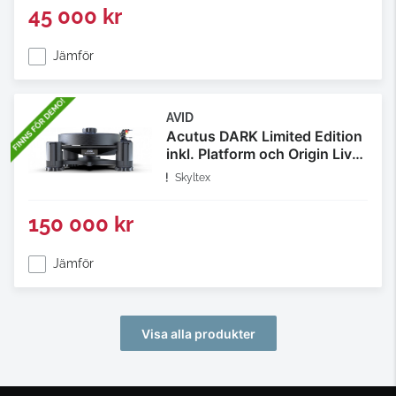
45 000 kr
Jämför
AVID
Acutus DARK Limited Edition
inkl. Platform och Origin Live
Encounter och Lyra Delos
Skyltex
150 000 kr
Jämför
Visa alla produkter