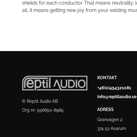
shields for each conductor. That means neutrality
all, it means getting new joy from your existing mus
KONTAKT
+46(0)454321081
info@reptilaudio.se
© Reptil Audio AB
ADRESS
Org nr: 556650-8965
Granvägen 2
374 52 Asarum