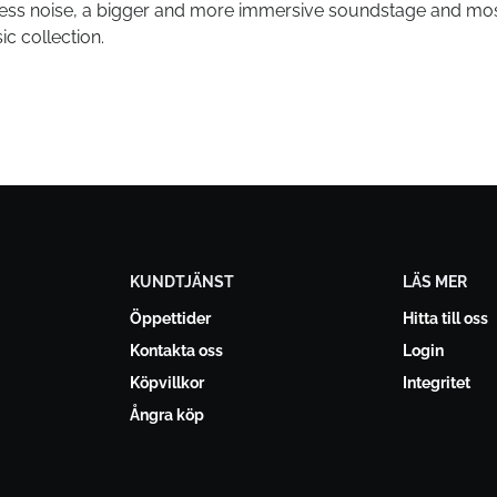
, less noise, a bigger and more immersive soundstage and mos
ic collection.
KUNDTJÄNST
LÄS MER
Öppettider
Hitta till oss
Kontakta oss
Login
Köpvillkor
Integritet
Ångra köp