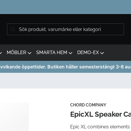
MÖBLER
SMARTA HEM
DEMO-EX
vvikande öppettider. Butiken håller semesterstängt 3-8 au
CHORD COMPANY
EpicXL Speaker C
Epic XL combines elements 