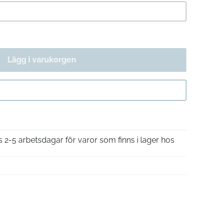
Lägg i varukorgen
Gå till kassan
is 2-5 arbetsdagar för varor som finns i lager hos