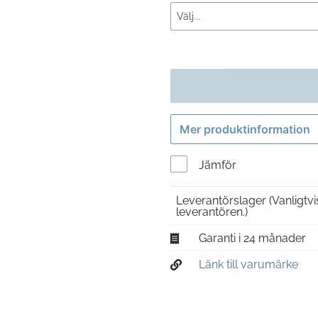
Mer produktinformation
Jämför
Leverantörslager
(Vanligtv
leverantören.)
Garanti i 24 månader
Länk till varumärke