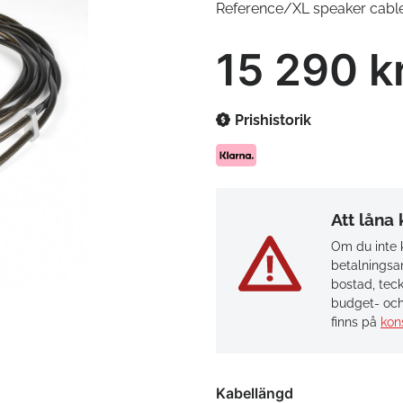
Reference/XL speaker cable
15 290 k
Prishistorik
Att låna
Om du inte k
betalningsan
bostad, teck
budget- och
finns på
kon
Kabellängd